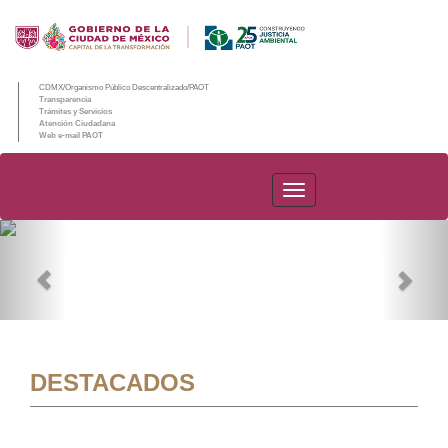
CDMX/Organismo Público Descentralizado/PAOT
Transparencia
Trámites y Servicios
Atención Ciudadana
Web e-mail PAOT
PAOT
Previous
Nex
DESTACADOS