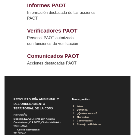
Informes PAOT
Información destacada de las acciones
PAOT
Verificadores PAOT
Personal PAOT autorizado
con funciones de verificación
Comunicados PAOT
Acciones destacadas PAOT
PROCURADURÍA AMBIENTAL Y
Navegación
DEL ORDENAMIENTO
Inicio
TERRITORIAL DE LA CDMX
Denuncia
¿Quiénes somos?
DIRECCIÓN
Micrositios
Medellín 202, Col. Roma Sur, Alcaldía
Comunicados
Cuauhtémoc, C.P. 06700, Ciudad de México
Consejo de Gobierno
WEB E-MAIL
Correo Institucional
TELÉFONO