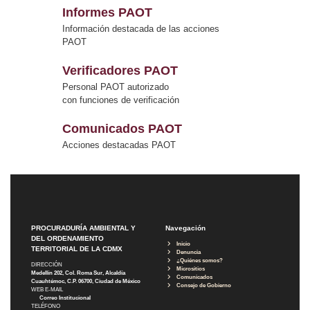
Informes PAOT
Información destacada de las acciones
PAOT
Verificadores PAOT
Personal PAOT autorizado
con funciones de verificación
Comunicados PAOT
Acciones destacadas PAOT
PROCURADURÍA AMBIENTAL Y
Navegación
DEL ORDENAMIENTO
Inicio
TERRITORIAL DE LA CDMX
Denuncia
¿Quiénes somos?
DIRECCIÓN
Micrositios
Medellín 202, Col. Roma Sur, Alcaldía
Comunicados
Cuauhtémoc, C.P. 06700, Ciudad de México
Consejo de Gobierno
WEB E-MAIL
Correo Institucional
TELÉFONO