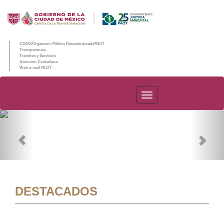
CDMX/Organismo Público Descentralizado/PAOT
Transparencia
Trámites y Servicios
Atención Ciudadana
Web e-mail PAOT
PAOT
Previous
Nex
DESTACADOS