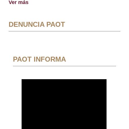
Ver más
DENUNCIA PAOT
PAOT INFORMA