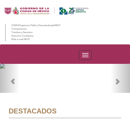
CDMX/Organismo Público Descentralizado/PAOT
Transparencia
Trámites y Servicios
Atención Ciudadana
Web e-mail PAOT
PAOT
Previous
Nex
DESTACADOS