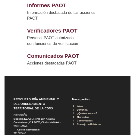
Informes PAOT
Información destacada de las acciones
PAOT
Verificadores PAOT
Personal PAOT autorizado
con funciones de verificación
Comunicados PAOT
Acciones destacadas PAOT
PROCURADURÍA AMBIENTAL Y
Navegación
DEL ORDENAMIENTO
Inicio
TERRITORIAL DE LA CDMX
Denuncia
¿Quiénes somos?
DIRECCIÓN
Micrositios
Medellín 202, Col. Roma Sur, Alcaldía
Comunicados
Cuauhtémoc, C.P. 06700, Ciudad de México
Consejo de Gobierno
WEB E-MAIL
Correo Institucional
TELÉFONO