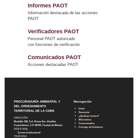
Informes PAOT
Información destacada de las acciones
PAOT
Verificadores PAOT
Personal PAOT autorizado
con funciones de verificación
Comunicados PAOT
Acciones destacadas PAOT
PROCURADURÍA AMBIENTAL Y
Navegación
DEL ORDENAMIENTO
Inicio
TERRITORIAL DE LA CDMX
Denuncia
¿Quiénes somos?
DIRECCIÓN
Micrositios
Medellín 202, Col. Roma Sur, Alcaldía
Comunicados
Cuauhtémoc, C.P. 06700, Ciudad de México
Consejo de Gobierno
WEB E-MAIL
Correo Institucional
TELÉFONO