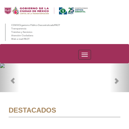
CDMX/Organismo Público Descentralizado/PAOT
Transparencia
Trámites y Servicios
Atención Ciudadana
Web e-mail PAOT
PAOT
Previous
Nex
DESTACADOS