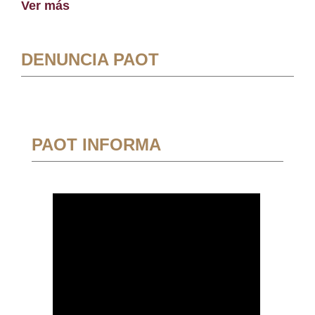
Ver más
DENUNCIA PAOT
PAOT INFORMA