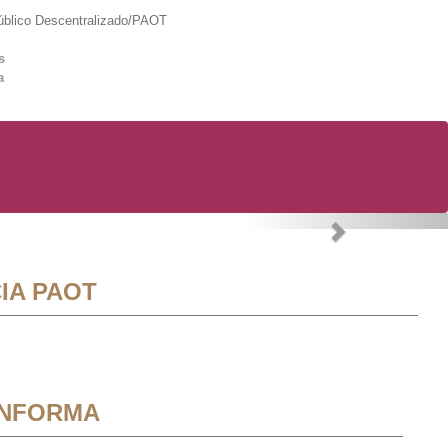
lico Descentralizado/PAOT
s
a
Next
IA PAOT
INFORMA