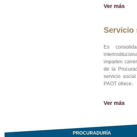
Ver más
Servicio 
Es consolid
interinstituci
imparten carre
de la Procura
servicio socia
PAOT ofrece.
Ver más
PROCURADURÍA