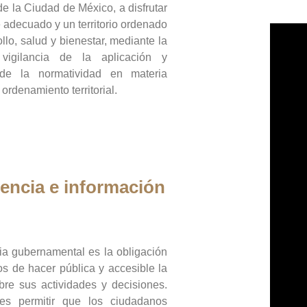
de la Ciudad de México, a disfrutar
 adecuado y un territorio ordenado
llo, salud y bienestar, mediante la
vigilancia de la aplicación y
 de la normatividad en materia
 ordenamiento territorial.
encia e información
ia gubernamental es la obligación
os de hacer pública y accesible la
bre sus actividades y decisiones.
es permitir que los ciudadanos