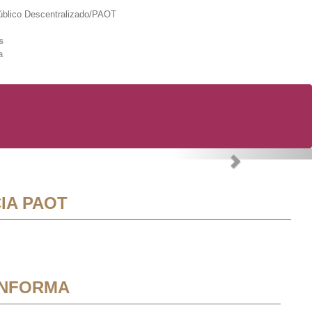
lico Descentralizado/PAOT
s
a
Next
IA PAOT
INFORMA