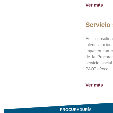
Ver más
Servicio 
Es consolid
interinstituci
imparten carre
de la Procura
servicio socia
PAOT ofrece.
Ver más
PROCURADURÍA