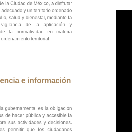
de la Ciudad de México, a disfrutar
 adecuado y un territorio ordenado
llo, salud y bienestar, mediante la
vigilancia de la aplicación y
 de la normatividad en materia
 ordenamiento territorial.
encia e información
ia gubernamental es la obligación
os de hacer pública y accesible la
bre sus actividades y decisiones.
es permitir que los ciudadanos