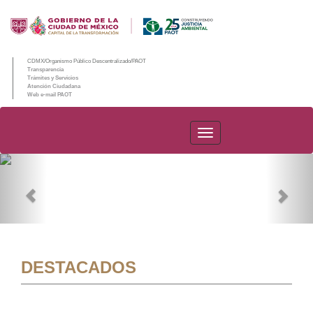
CDMX/Organismo Público Descentralizado/PAOT
Transparencia
Trámites y Servicios
Atención Ciudadana
Web e-mail PAOT
PAOT
Previous
Nex
DESTACADOS