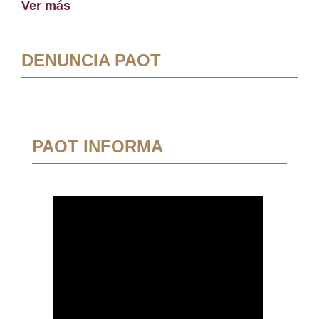
Ver más
DENUNCIA PAOT
PAOT INFORMA