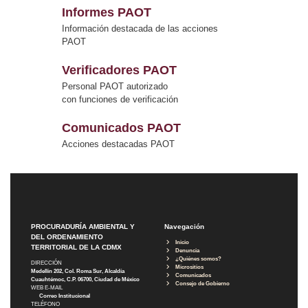
Informes PAOT
Información destacada de las acciones
PAOT
Verificadores PAOT
Personal PAOT autorizado
con funciones de verificación
Comunicados PAOT
Acciones destacadas PAOT
PROCURADURÍA AMBIENTAL Y
Navegación
DEL ORDENAMIENTO
Inicio
TERRITORIAL DE LA CDMX
Denuncia
¿Quiénes somos?
DIRECCIÓN
Micrositios
Medellín 202, Col. Roma Sur, Alcaldía
Comunicados
Cuauhtémoc, C.P. 06700, Ciudad de México
Consejo de Gobierno
WEB E-MAIL
Correo Institucional
TELÉFONO