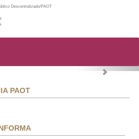
lico Descentralizado/PAOT
s
a
Next
IA PAOT
INFORMA