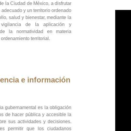
de la Ciudad de México, a disfrutar
 adecuado y un territorio ordenado
llo, salud y bienestar, mediante la
vigilancia de la aplicación y
 de la normatividad en materia
 ordenamiento territorial.
encia e información
ia gubernamental es la obligación
os de hacer pública y accesible la
bre sus actividades y decisiones.
es permitir que los ciudadanos