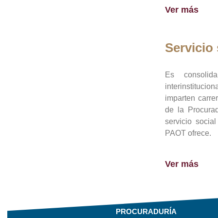
Ver más
Servicio 
Es consolid
interinstituci
imparten carre
de la Procura
servicio socia
PAOT ofrece.
Ver más
PROCURADURÍA