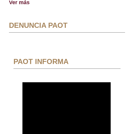
Ver más
DENUNCIA PAOT
PAOT INFORMA