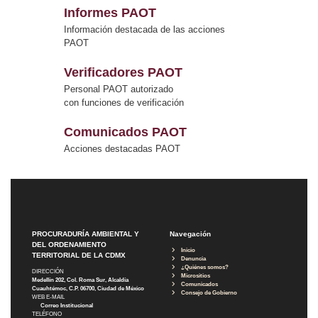
Informes PAOT
Información destacada de las acciones
PAOT
Verificadores PAOT
Personal PAOT autorizado
con funciones de verificación
Comunicados PAOT
Acciones destacadas PAOT
PROCURADURÍA AMBIENTAL Y
Navegación
DEL ORDENAMIENTO
Inicio
TERRITORIAL DE LA CDMX
Denuncia
¿Quiénes somos?
DIRECCIÓN
Micrositios
Medellín 202, Col. Roma Sur, Alcaldía
Comunicados
Cuauhtémoc, C.P. 06700, Ciudad de México
Consejo de Gobierno
WEB E-MAIL
Correo Institucional
TELÉFONO