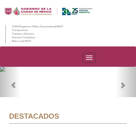
CDMX/Organismo Público Descentralizado/PAOT
Transparencia
Trámites y Servicios
Atención Ciudadana
Web e-mail PAOT
PAOT
Previous
Nex
DESTACADOS