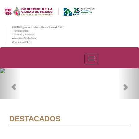
CDMX/Organismo Público Descentralizado/PAOT
Transparencia
Trámites y Servicios
Atención Ciudadana
Web e-mail PAOT
PAOT
Previous
Nex
DESTACADOS