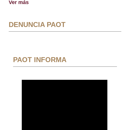
Ver más
DENUNCIA PAOT
PAOT INFORMA