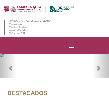
CDMX/Organismo Público Descentralizado/PAOT
Transparencia
Trámites y Servicios
Atención Ciudadana
Web e-mail PAOT
PAOT
Previous
Nex
DESTACADOS