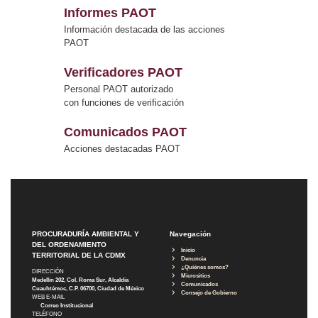
Informes PAOT
Información destacada de las acciones
PAOT
Verificadores PAOT
Personal PAOT autorizado
con funciones de verificación
Comunicados PAOT
Acciones destacadas PAOT
PROCURADURÍA AMBIENTAL Y
Navegación
DEL ORDENAMIENTO
Inicio
TERRITORIAL DE LA CDMX
Denuncia
¿Quiénes somos?
DIRECCIÓN
Micrositios
Medellín 202, Col. Roma Sur, Alcaldía
Comunicados
Cuauhtémoc, C.P. 06700, Ciudad de México
Consejo de Gobierno
WEB E-MAIL
Correo Institucional
TELÉFONO