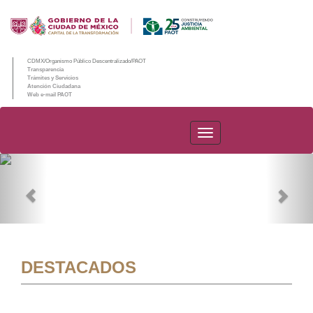
CDMX/Organismo Público Descentralizado/PAOT
Transparencia
Trámites y Servicios
Atención Ciudadana
Web e-mail PAOT
PAOT
Previous
Nex
DESTACADOS