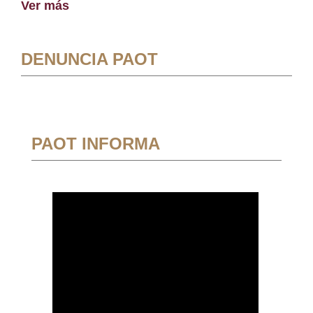
Ver más
DENUNCIA PAOT
PAOT INFORMA