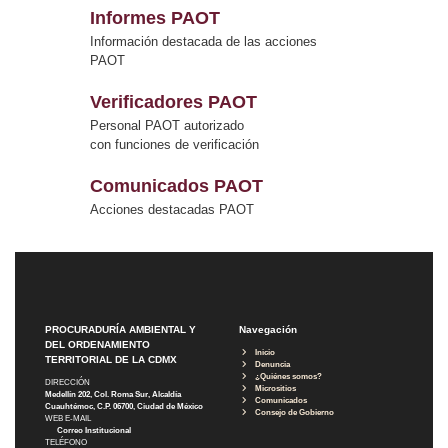
Informes PAOT
Información destacada de las acciones
PAOT
Verificadores PAOT
Personal PAOT autorizado
con funciones de verificación
Comunicados PAOT
Acciones destacadas PAOT
PROCURADURÍA AMBIENTAL Y
Navegación
DEL ORDENAMIENTO
Inicio
TERRITORIAL DE LA CDMX
Denuncia
¿Quiénes somos?
DIRECCIÓN
Micrositios
Medellín 202, Col. Roma Sur, Alcaldía
Comunicados
Cuauhtémoc, C.P. 06700, Ciudad de México
Consejo de Gobierno
WEB E-MAIL
Correo Institucional
TELÉFONO