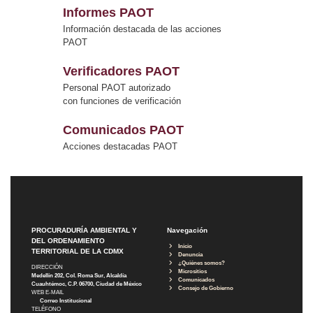
Informes PAOT
Información destacada de las acciones
PAOT
Verificadores PAOT
Personal PAOT autorizado
con funciones de verificación
Comunicados PAOT
Acciones destacadas PAOT
PROCURADURÍA AMBIENTAL Y
Navegación
DEL ORDENAMIENTO
Inicio
TERRITORIAL DE LA CDMX
Denuncia
¿Quiénes somos?
DIRECCIÓN
Micrositios
Medellín 202, Col. Roma Sur, Alcaldía
Comunicados
Cuauhtémoc, C.P. 06700, Ciudad de México
Consejo de Gobierno
WEB E-MAIL
Correo Institucional
TELÉFONO