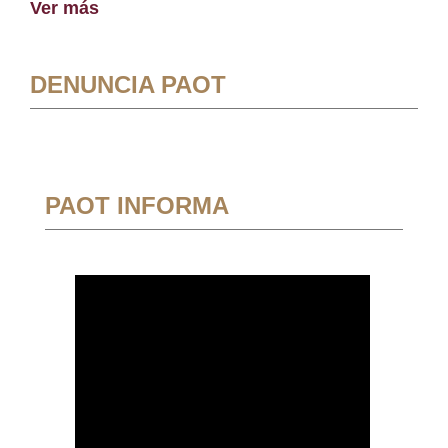
Ver más
DENUNCIA PAOT
PAOT INFORMA