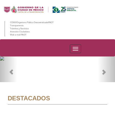
CDMX/Organismo Público Descentralizado/PAOT
Transparencia
Trámites y Servicios
Atención Ciudadana
Web e-mail PAOT
PAOT
Previous
Nex
DESTACADOS