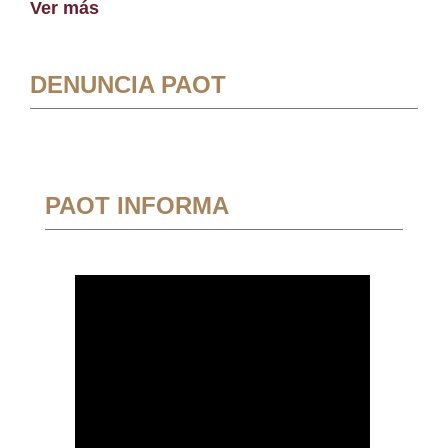
Ver más
DENUNCIA PAOT
PAOT INFORMA