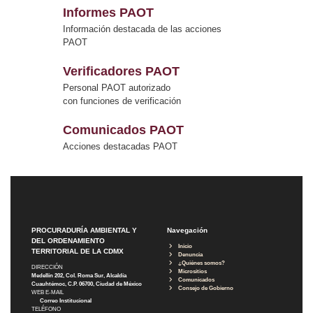
Informes PAOT
Información destacada de las acciones
PAOT
Verificadores PAOT
Personal PAOT autorizado
con funciones de verificación
Comunicados PAOT
Acciones destacadas PAOT
PROCURADURÍA AMBIENTAL Y
Navegación
DEL ORDENAMIENTO
Inicio
TERRITORIAL DE LA CDMX
Denuncia
¿Quiénes somos?
DIRECCIÓN
Micrositios
Medellín 202, Col. Roma Sur, Alcaldía
Comunicados
Cuauhtémoc, C.P. 06700, Ciudad de México
Consejo de Gobierno
WEB E-MAIL
Correo Institucional
TELÉFONO