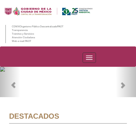
CDMX/Organismo Público Descentralizado/PAOT
Transparencia
Trámites y Servicios
Atención Ciudadana
Web e-mail PAOT
PAOT
Previous
Nex
DESTACADOS