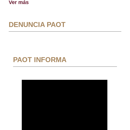
Ver más
DENUNCIA PAOT
PAOT INFORMA