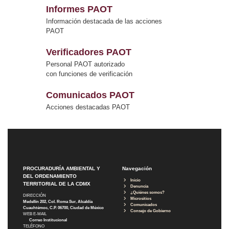
Informes PAOT
Información destacada de las acciones
PAOT
Verificadores PAOT
Personal PAOT autorizado
con funciones de verificación
Comunicados PAOT
Acciones destacadas PAOT
PROCURADURÍA AMBIENTAL Y
Navegación
DEL ORDENAMIENTO
Inicio
TERRITORIAL DE LA CDMX
Denuncia
¿Quiénes somos?
DIRECCIÓN
Micrositios
Medellín 202, Col. Roma Sur, Alcaldía
Comunicados
Cuauhtémoc, C.P. 06700, Ciudad de México
Consejo de Gobierno
WEB E-MAIL
Correo Institucional
TELÉFONO