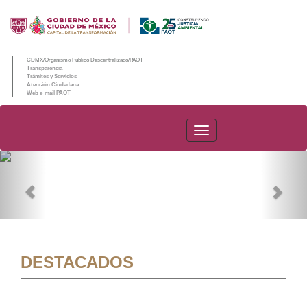
CDMX/Organismo Público Descentralizado/PAOT
Transparencia
Trámites y Servicios
Atención Ciudadana
Web e-mail PAOT
PAOT
Previous
Nex
DESTACADOS