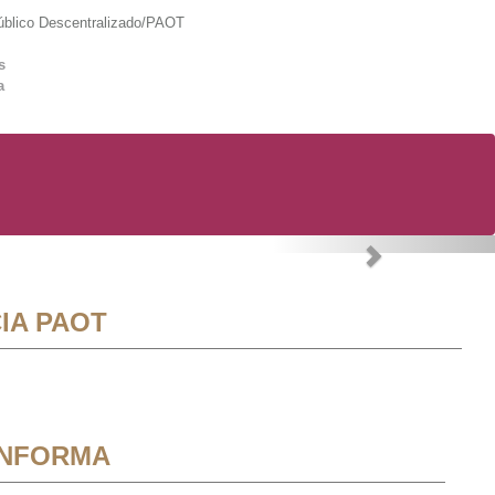
lico Descentralizado/PAOT
s
a
Next
IA PAOT
INFORMA