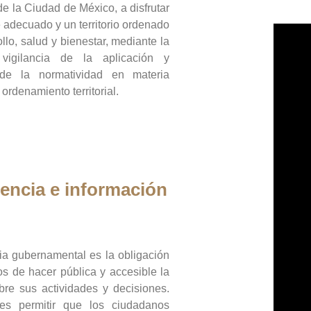
de la Ciudad de México, a disfrutar
 adecuado y un territorio ordenado
llo, salud y bienestar, mediante la
vigilancia de la aplicación y
 de la normatividad en materia
 ordenamiento territorial.
encia e información
ia gubernamental es la obligación
os de hacer pública y accesible la
bre sus actividades y decisiones.
es permitir que los ciudadanos