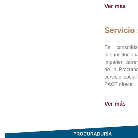
Ver más
Servicio 
Es consolid
interinstituci
imparten carre
de la Procura
servicio socia
PAOT ofrece.
Ver más
PROCURADURÍA