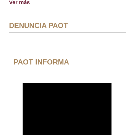
Ver más
DENUNCIA PAOT
PAOT INFORMA