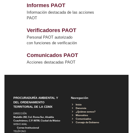
Informes PAOT
Información destacada de las acciones
PAOT
Verificadores PAOT
Personal PAOT autorizado
con funciones de verificación
Comunicados PAOT
Acciones destacadas PAOT
PROCURADURÍA AMBIENTAL Y
Navegación
DEL ORDENAMIENTO
Inicio
TERRITORIAL DE LA CDMX
Denuncia
¿Quiénes somos?
DIRECCIÓN
Micrositios
Medellín 202, Col. Roma Sur, Alcaldía
Comunicados
Cuauhtémoc, C.P. 06700, Ciudad de México
Consejo de Gobierno
WEB E-MAIL
Correo Institucional
TELÉFONO