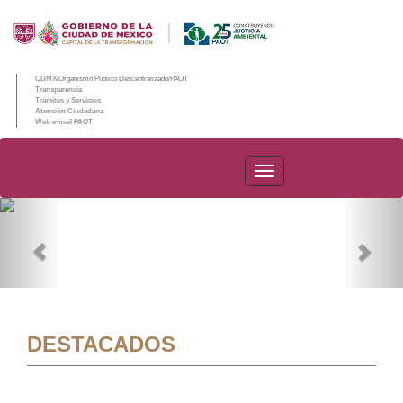
CDMX/Organismo Público Descentralizado/PAOT
Transparencia
Trámites y Servicios
Atención Ciudadana
Web e-mail PAOT
PAOT
Previous
Nex
DESTACADOS