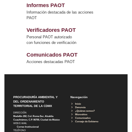
Informes PAOT
Información destacada de las acciones
PAOT
Verificadores PAOT
Personal PAOT autorizado
con funciones de verificación
Comunicados PAOT
Acciones destacadas PAOT
PROCURADURÍA AMBIENTAL Y
Navegación
DEL ORDENAMIENTO
Inicio
TERRITORIAL DE LA CDMX
Denuncia
¿Quiénes somos?
DIRECCIÓN
Micrositios
Medellín 202, Col. Roma Sur, Alcaldía
Comunicados
Cuauhtémoc, C.P. 06700, Ciudad de México
Consejo de Gobierno
WEB E-MAIL
Correo Institucional
TELÉFONO