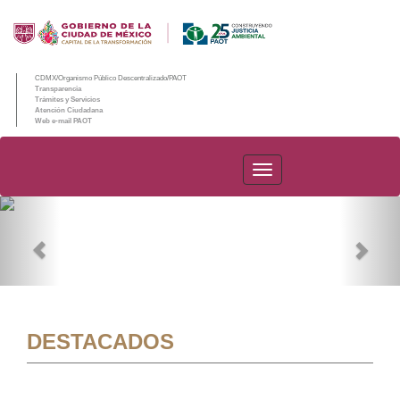
CDMX/Organismo Público Descentralizado/PAOT
Transparencia
Trámites y Servicios
Atención Ciudadana
Web e-mail PAOT
PAOT
Previous
Nex
DESTACADOS