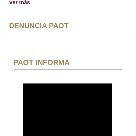
Ver más
DENUNCIA PAOT
PAOT INFORMA