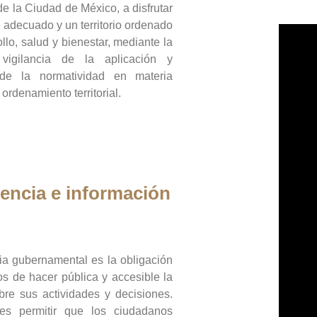
de la Ciudad de México, a disfrutar
 adecuado y un territorio ordenado
llo, salud y bienestar, mediante la
vigilancia de la aplicación y
 de la normatividad en materia
 ordenamiento territorial.
encia e información
ia gubernamental es la obligación
os de hacer pública y accesible la
bre sus actividades y decisiones.
es permitir que los ciudadanos