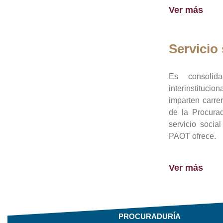
Ver más
Servicio 
Es consolid
interinstituci
imparten carre
de la Procura
servicio socia
PAOT ofrece.
Ver más
PROCURADURÍA