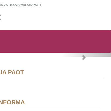
lico Descentralizado/PAOT
s
a
Next
IA PAOT
INFORMA