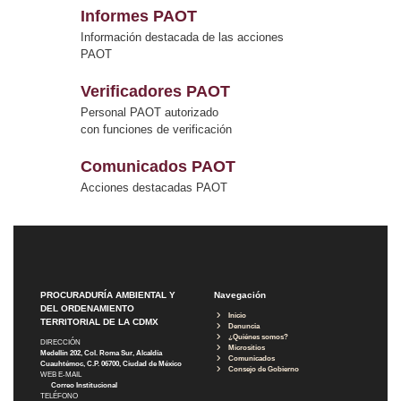
Informes PAOT
Información destacada de las acciones
PAOT
Verificadores PAOT
Personal PAOT autorizado
con funciones de verificación
Comunicados PAOT
Acciones destacadas PAOT
PROCURADURÍA AMBIENTAL Y
Navegación
DEL ORDENAMIENTO
Inicio
TERRITORIAL DE LA CDMX
Denuncia
¿Quiénes somos?
DIRECCIÓN
Micrositios
Medellín 202, Col. Roma Sur, Alcaldía
Comunicados
Cuauhtémoc, C.P. 06700, Ciudad de México
Consejo de Gobierno
WEB E-MAIL
Correo Institucional
TELÉFONO