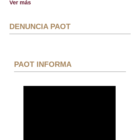
Ver más
DENUNCIA PAOT
PAOT INFORMA