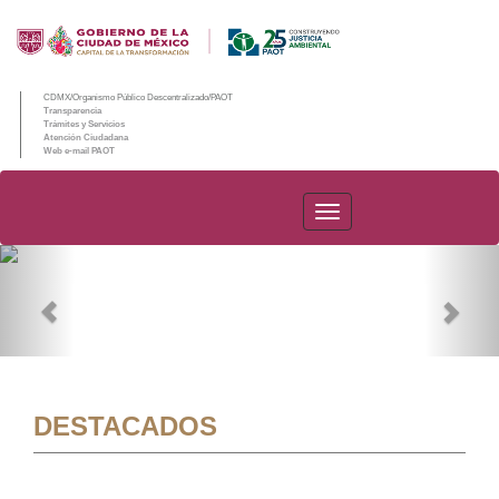
CDMX/Organismo Público Descentralizado/PAOT
Transparencia
Trámites y Servicios
Atención Ciudadana
Web e-mail PAOT
PAOT
Previous
Nex
DESTACADOS