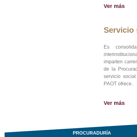
Ver más
Servicio 
Es consolid
interinstituci
imparten carre
de la Procura
servicio socia
PAOT ofrece.
Ver más
PROCURADURÍA