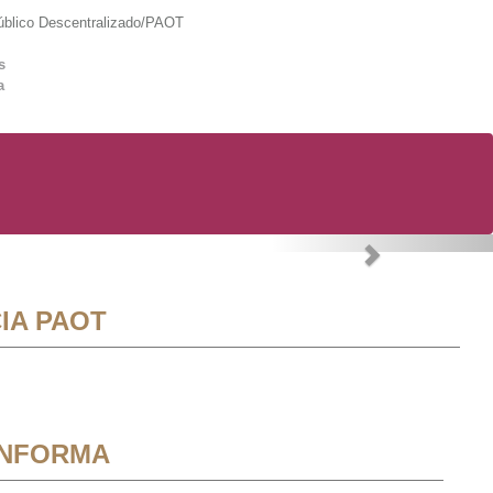
lico Descentralizado/PAOT
s
a
Next
IA PAOT
INFORMA