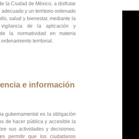
de la Ciudad de México, a disfrutar
 adecuado y un territorio ordenado
llo, salud y bienestar, mediante la
vigilancia de la aplicación y
 de la normatividad en materia
 ordenamiento territorial.
encia e información
ia gubernamental es la obligación
os de hacer pública y accesible la
bre sus actividades y decisiones.
es permitir que los ciudadanos