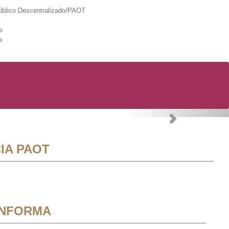
lico Descentralizado/PAOT
s
a
Next
IA PAOT
INFORMA