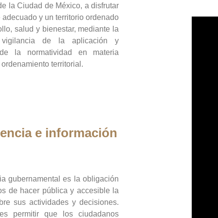
de la Ciudad de México, a disfrutar
 adecuado y un territorio ordenado
llo, salud y bienestar, mediante la
vigilancia de la aplicación y
 de la normatividad en materia
 ordenamiento territorial.
encia e información
ia gubernamental es la obligación
os de hacer pública y accesible la
bre sus actividades y decisiones.
es permitir que los ciudadanos