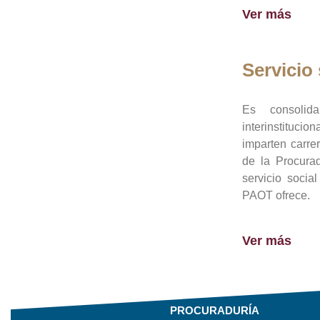
Ver más
Servicio 
Es consolid
interinstituci
imparten carre
de la Procura
servicio socia
PAOT ofrece.
Ver más
PROCURADURÍA