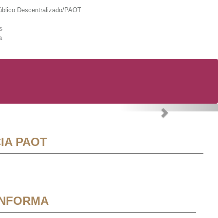
lico Descentralizado/PAOT
s
a
Next
IA PAOT
INFORMA