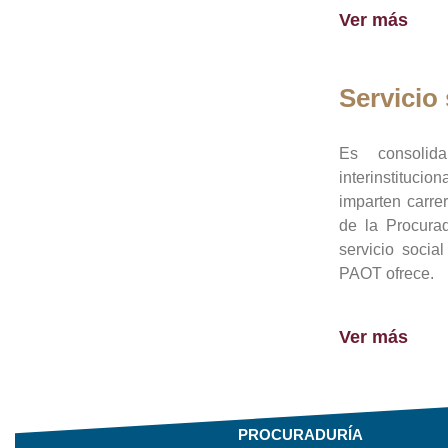
Ver más
Servicio 
Es consolid
interinstituci
imparten carre
de la Procura
servicio socia
PAOT ofrece.
Ver más
PROCURADURÍA