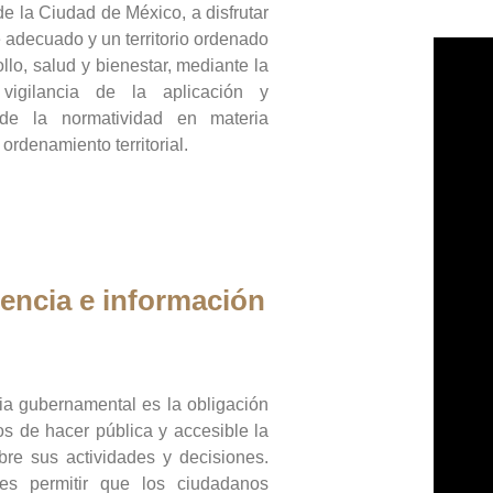
de la Ciudad de México, a disfrutar
 adecuado y un territorio ordenado
llo, salud y bienestar, mediante la
vigilancia de la aplicación y
 de la normatividad en materia
 ordenamiento territorial.
encia e información
ia gubernamental es la obligación
os de hacer pública y accesible la
bre sus actividades y decisiones.
es permitir que los ciudadanos