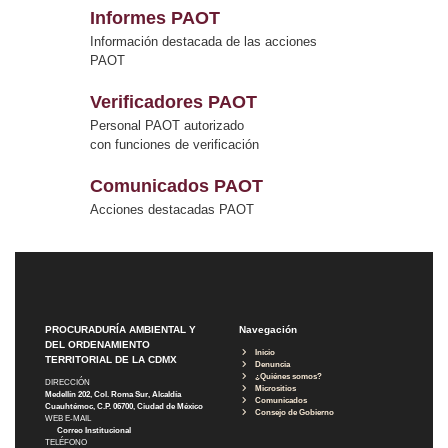
Informes PAOT
Información destacada de las acciones
PAOT
Verificadores PAOT
Personal PAOT autorizado
con funciones de verificación
Comunicados PAOT
Acciones destacadas PAOT
PROCURADURÍA AMBIENTAL Y
Navegación
DEL ORDENAMIENTO
Inicio
TERRITORIAL DE LA CDMX
Denuncia
¿Quiénes somos?
DIRECCIÓN
Micrositios
Medellín 202, Col. Roma Sur, Alcaldía
Comunicados
Cuauhtémoc, C.P. 06700, Ciudad de México
Consejo de Gobierno
WEB E-MAIL
Correo Institucional
TELÉFONO