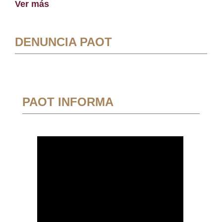
Ver más
DENUNCIA PAOT
PAOT INFORMA