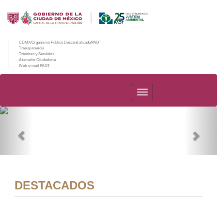
CDMX/Organismo Público Descentralizado/PAOT
Transparencia
Trámites y Servicios
Atención Ciudadana
Web e-mail PAOT
PAOT
Previous
Nex
DESTACADOS