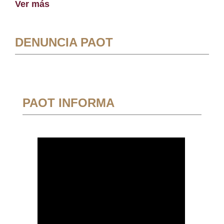
Ver más
DENUNCIA PAOT
PAOT INFORMA