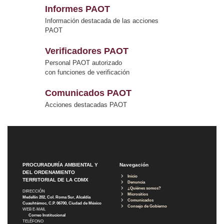
Informes PAOT
Información destacada de las acciones
PAOT
Verificadores PAOT
Personal PAOT autorizado
con funciones de verificación
Comunicados PAOT
Acciones destacadas PAOT
PROCURADURÍA AMBIENTAL Y
Navegación
DEL ORDENAMIENTO
Inicio
TERRITORIAL DE LA CDMX
Denuncia
¿Quiénes somos?
DIRECCIÓN
Micrositios
Medellín 202, Col. Roma Sur, Alcaldía
Comunicados
Cuauhtémoc, C.P. 06700, Ciudad de México
Consejo de Gobierno
WEB E-MAIL
Correo Institucional
TELÉFONO