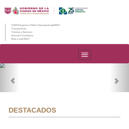
CDMX/Organismo Público Descentralizado/PAOT
Transparencia
Trámites y Servicios
Atención Ciudadana
Web e-mail PAOT
PAOT
Previous
Nex
DESTACADOS