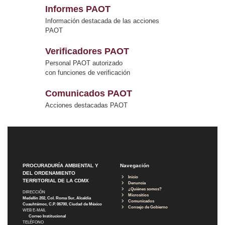
Informes PAOT
Información destacada de las acciones
PAOT
Verificadores PAOT
Personal PAOT autorizado
con funciones de verificación
Comunicados PAOT
Acciones destacadas PAOT
PROCURADURÍA AMBIENTAL Y
Navegación
DEL ORDENAMIENTO
Inicio
TERRITORIAL DE LA CDMX
Denuncia
¿Quiénes somos?
DIRECCIÓN
Micrositios
Medellín 202, Col. Roma Sur, Alcaldía
Comunicados
Cuauhtémoc, C.P. 06700, Ciudad de México
Consejo de Gobierno
WEB E-MAIL
Correo Institucional
TELÉFONO