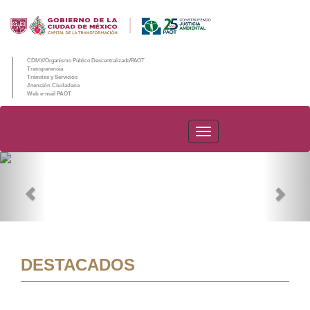
CDMX/Organismo Público Descentralizado/PAOT
Transparencia
Trámites y Servicios
Atención Ciudadana
Web e-mail PAOT
PAOT
Previous
Nex
DESTACADOS