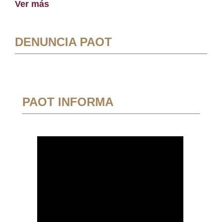
Ver más
DENUNCIA PAOT
PAOT INFORMA