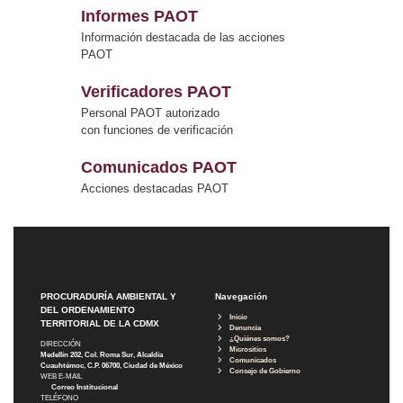
Informes PAOT
Información destacada de las acciones
PAOT
Verificadores PAOT
Personal PAOT autorizado
con funciones de verificación
Comunicados PAOT
Acciones destacadas PAOT
PROCURADURÍA AMBIENTAL Y
Navegación
DEL ORDENAMIENTO
Inicio
TERRITORIAL DE LA CDMX
Denuncia
¿Quiénes somos?
DIRECCIÓN
Micrositios
Medellín 202, Col. Roma Sur, Alcaldía
Comunicados
Cuauhtémoc, C.P. 06700, Ciudad de México
Consejo de Gobierno
WEB E-MAIL
Correo Institucional
TELÉFONO