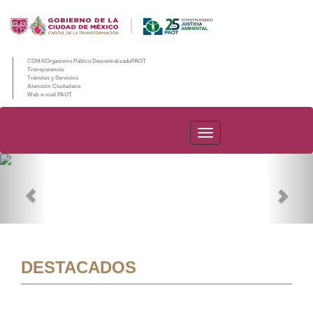
CDMX/Organismo Público Descentralizado/PAOT
Transparencia
Trámites y Servicios
Atención Ciudadana
Web e-mail PAOT
PAOT
Previous
Nex
DESTACADOS