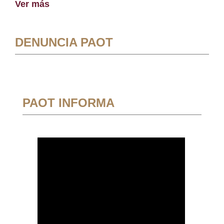
Ver más
DENUNCIA PAOT
PAOT INFORMA