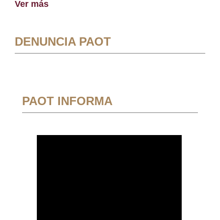
Ver más
DENUNCIA PAOT
PAOT INFORMA