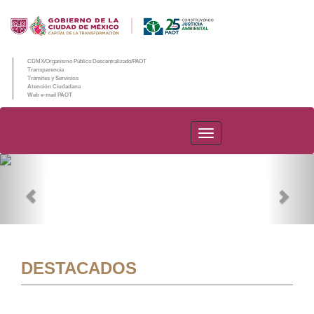
CDMX/Organismo Público Descentralizado/PAOT
Transparencia
Trámites y Servicios
Atención Ciudadana
Web e-mail PAOT
PAOT
Previous
Nex
DESTACADOS