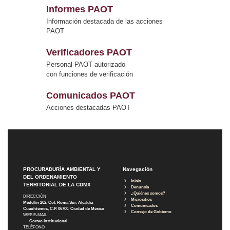
Informes PAOT
Información destacada de las acciones
PAOT
Verificadores PAOT
Personal PAOT autorizado
con funciones de verificación
Comunicados PAOT
Acciones destacadas PAOT
PROCURADURÍA AMBIENTAL Y
Navegación
DEL ORDENAMIENTO
Inicio
TERRITORIAL DE LA CDMX
Denuncia
¿Quiénes somos?
DIRECCIÓN
Micrositios
Medellín 202, Col. Roma Sur, Alcaldía
Comunicados
Cuauhtémoc, C.P. 06700, Ciudad de México
Consejo de Gobierno
WEB E-MAIL
Correo Institucional
TELÉFONO