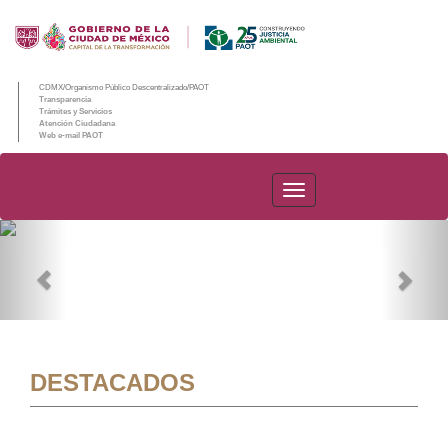
CDMX/Organismo Público Descentralizado/PAOT
Transparencia
Trámites y Servicios
Atención Ciudadana
Web e-mail PAOT
PAOT
Previous
Nex
DESTACADOS