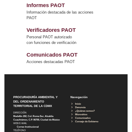
Informes PAOT
Información destacada de las acciones
PAOT
Verificadores PAOT
Personal PAOT autorizado
con funciones de verificación
Comunicados PAOT
Acciones destacadas PAOT
PROCURADURÍA AMBIENTAL Y
Navegación
DEL ORDENAMIENTO
Inicio
TERRITORIAL DE LA CDMX
Denuncia
¿Quiénes somos?
DIRECCIÓN
Micrositios
Medellín 202, Col. Roma Sur, Alcaldía
Comunicados
Cuauhtémoc, C.P. 06700, Ciudad de México
Consejo de Gobierno
WEB E-MAIL
Correo Institucional
TELÉFONO