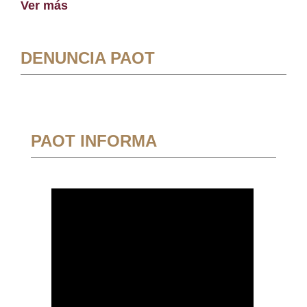
Ver más
DENUNCIA PAOT
PAOT INFORMA