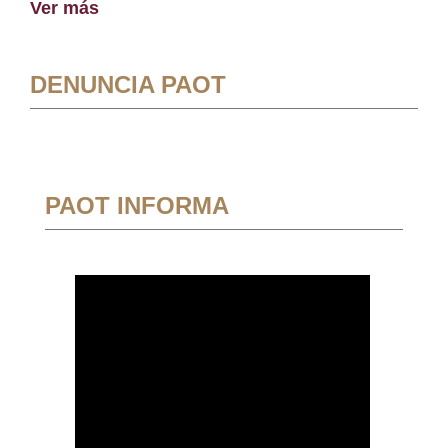
Ver más
DENUNCIA PAOT
PAOT INFORMA