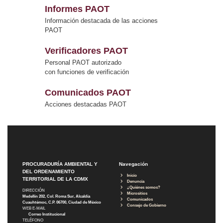
Informes PAOT
Información destacada de las acciones
PAOT
Verificadores PAOT
Personal PAOT autorizado
con funciones de verificación
Comunicados PAOT
Acciones destacadas PAOT
PROCURADURÍA AMBIENTAL Y
Navegación
DEL ORDENAMIENTO
Inicio
TERRITORIAL DE LA CDMX
Denuncia
¿Quiénes somos?
DIRECCIÓN
Micrositios
Medellín 202, Col. Roma Sur, Alcaldía
Comunicados
Cuauhtémoc, C.P. 06700, Ciudad de México
Consejo de Gobierno
WEB E-MAIL
Correo Institucional
TELÉFONO