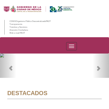
CDMX/Organismo Público Descentralizado/PAOT
Transparencia
Trámites y Servicios
Atención Ciudadana
Web e-mail PAOT
PAOT
Previous
Nex
DESTACADOS