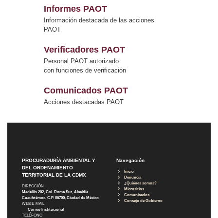
Informes PAOT
Información destacada de las acciones
PAOT
Verificadores PAOT
Personal PAOT autorizado
con funciones de verificación
Comunicados PAOT
Acciones destacadas PAOT
PROCURADURÍA AMBIENTAL Y
Navegación
DEL ORDENAMIENTO
Inicio
TERRITORIAL DE LA CDMX
Denuncia
¿Quiénes somos?
DIRECCIÓN
Micrositios
Medellín 202, Col. Roma Sur, Alcaldía
Comunicados
Cuauhtémoc, C.P. 06700, Ciudad de México
Consejo de Gobierno
WEB E-MAIL
Correo Institucional
TELÉFONO