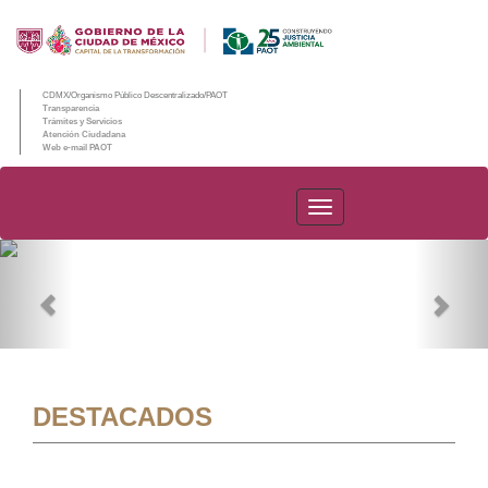
CDMX/Organismo Público Descentralizado/PAOT
Transparencia
Trámites y Servicios
Atención Ciudadana
Web e-mail PAOT
PAOT
Previous
Nex
DESTACADOS