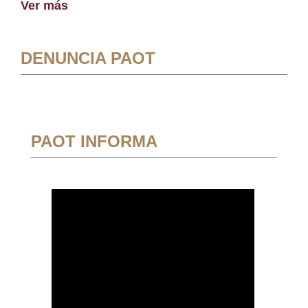
Ver más
DENUNCIA PAOT
PAOT INFORMA