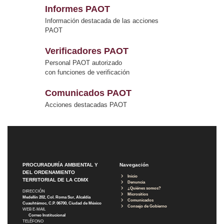
Informes PAOT
Información destacada de las acciones
PAOT
Verificadores PAOT
Personal PAOT autorizado
con funciones de verificación
Comunicados PAOT
Acciones destacadas PAOT
PROCURADURÍA AMBIENTAL Y
Navegación
DEL ORDENAMIENTO
Inicio
TERRITORIAL DE LA CDMX
Denuncia
¿Quiénes somos?
DIRECCIÓN
Micrositios
Medellín 202, Col. Roma Sur, Alcaldía
Comunicados
Cuauhtémoc, C.P. 06700, Ciudad de México
Consejo de Gobierno
WEB E-MAIL
Correo Institucional
TELÉFONO