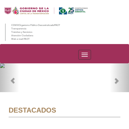
CDMX/Organismo Público Descentralizado/PAOT
Transparencia
Trámites y Servicios
Atención Ciudadana
Web e-mail PAOT
PAOT
Previous
Nex
DESTACADOS