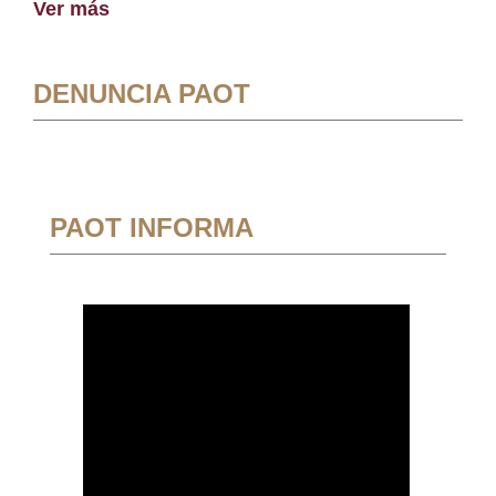
Ver más
DENUNCIA PAOT
PAOT INFORMA