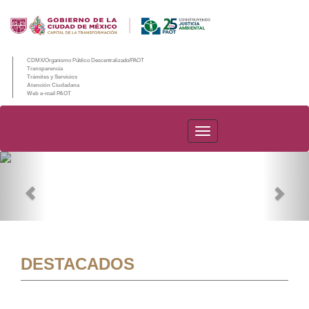
CDMX/Organismo Público Descentralizado/PAOT
Transparencia
Trámites y Servicios
Atención Ciudadana
Web e-mail PAOT
PAOT
Previous
Nex
DESTACADOS