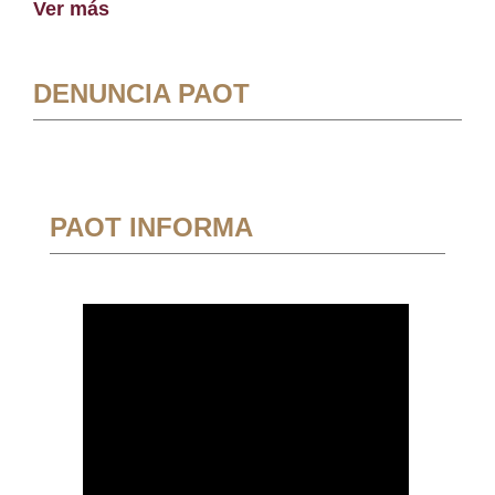
Ver más
DENUNCIA PAOT
PAOT INFORMA