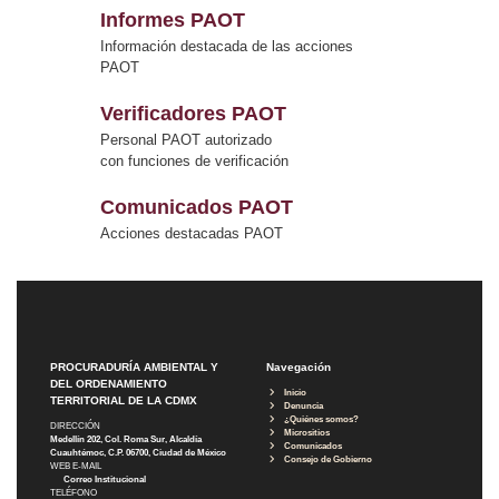
Informes PAOT
Información destacada de las acciones
PAOT
Verificadores PAOT
Personal PAOT autorizado
con funciones de verificación
Comunicados PAOT
Acciones destacadas PAOT
PROCURADURÍA AMBIENTAL Y
Navegación
DEL ORDENAMIENTO
Inicio
TERRITORIAL DE LA CDMX
Denuncia
¿Quiénes somos?
DIRECCIÓN
Micrositios
Medellín 202, Col. Roma Sur, Alcaldía
Comunicados
Cuauhtémoc, C.P. 06700, Ciudad de México
Consejo de Gobierno
WEB E-MAIL
Correo Institucional
TELÉFONO