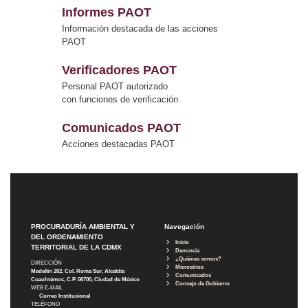
Informes PAOT
Información destacada de las acciones
PAOT
Verificadores PAOT
Personal PAOT autorizado
con funciones de verificación
Comunicados PAOT
Acciones destacadas PAOT
PROCURADURÍA AMBIENTAL Y
Navegación
DEL ORDENAMIENTO
Inicio
TERRITORIAL DE LA CDMX
Denuncia
¿Quiénes somos?
DIRECCIÓN
Micrositios
Medellín 202, Col. Roma Sur, Alcaldía
Comunicados
Cuauhtémoc, C.P. 06700, Ciudad de México
Consejo de Gobierno
WEB E-MAIL
Correo Institucional
TELÉFONO