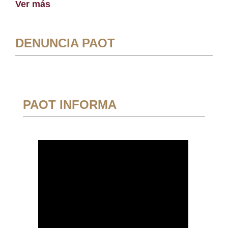
Ver más
DENUNCIA PAOT
PAOT INFORMA