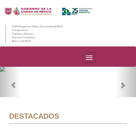
CDMX/Organismo Público Descentralizado/PAOT
Transparencia
Trámites y Servicios
Atención Ciudadana
Web e-mail PAOT
PAOT
Previous
Nex
DESTACADOS