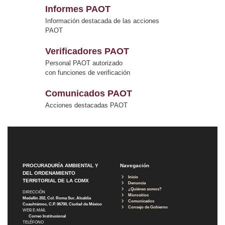
Informes PAOT
Información destacada de las acciones
PAOT
Verificadores PAOT
Personal PAOT autorizado
con funciones de verificación
Comunicados PAOT
Acciones destacadas PAOT
PROCURADURÍA AMBIENTAL Y
Navegación
DEL ORDENAMIENTO
Inicio
TERRITORIAL DE LA CDMX
Denuncia
¿Quiénes somos?
DIRECCIÓN
Micrositios
Medellín 202, Col. Roma Sur, Alcaldía
Comunicados
Cuauhtémoc, C.P. 06700, Ciudad de México
Consejo de Gobierno
WEB E-MAIL
Correo Institucional
TELÉFONO