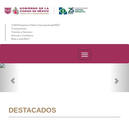
CDMX/Organismo Público Descentralizado/PAOT
Transparencia
Trámites y Servicios
Atención Ciudadana
Web e-mail PAOT
PAOT
Previous
Nex
DESTACADOS