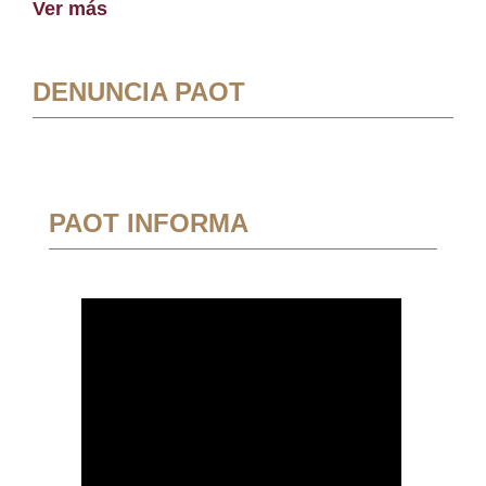
Ver más
DENUNCIA PAOT
PAOT INFORMA