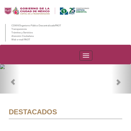
CDMX/Organismo Público Descentralizado/PAOT
Transparencia
Trámites y Servicios
Atención Ciudadana
Web e-mail PAOT
PAOT
Previous
Nex
DESTACADOS