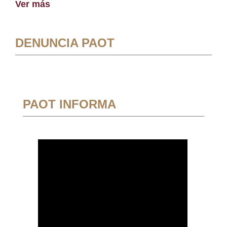
Ver más
DENUNCIA PAOT
PAOT INFORMA