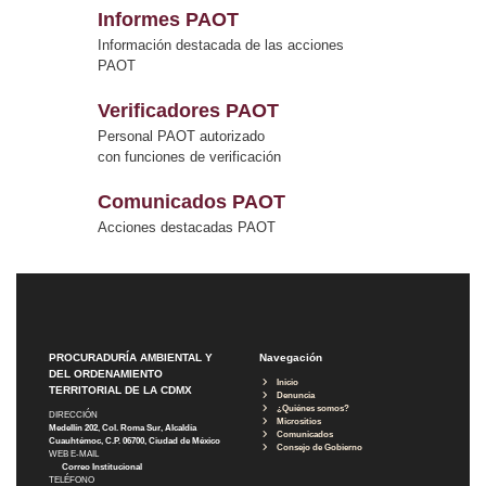
Informes PAOT
Información destacada de las acciones
PAOT
Verificadores PAOT
Personal PAOT autorizado
con funciones de verificación
Comunicados PAOT
Acciones destacadas PAOT
PROCURADURÍA AMBIENTAL Y
Navegación
DEL ORDENAMIENTO
Inicio
TERRITORIAL DE LA CDMX
Denuncia
¿Quiénes somos?
DIRECCIÓN
Micrositios
Medellín 202, Col. Roma Sur, Alcaldía
Comunicados
Cuauhtémoc, C.P. 06700, Ciudad de México
Consejo de Gobierno
WEB E-MAIL
Correo Institucional
TELÉFONO