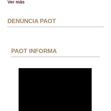
Ver más
DENUNCIA PAOT
PAOT INFORMA