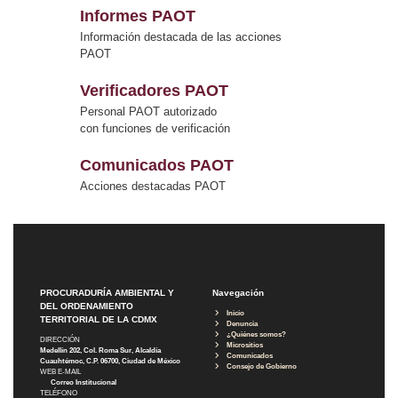
Informes PAOT
Información destacada de las acciones
PAOT
Verificadores PAOT
Personal PAOT autorizado
con funciones de verificación
Comunicados PAOT
Acciones destacadas PAOT
PROCURADURÍA AMBIENTAL Y
Navegación
DEL ORDENAMIENTO
Inicio
TERRITORIAL DE LA CDMX
Denuncia
¿Quiénes somos?
DIRECCIÓN
Micrositios
Medellín 202, Col. Roma Sur, Alcaldía
Comunicados
Cuauhtémoc, C.P. 06700, Ciudad de México
Consejo de Gobierno
WEB E-MAIL
Correo Institucional
TELÉFONO