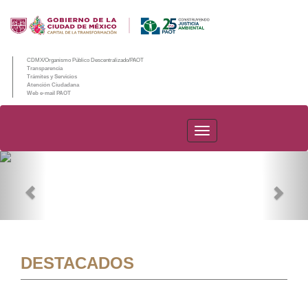
CDMX/Organismo Público Descentralizado/PAOT
Transparencia
Trámites y Servicios
Atención Ciudadana
Web e-mail PAOT
PAOT
Previous
Nex
DESTACADOS