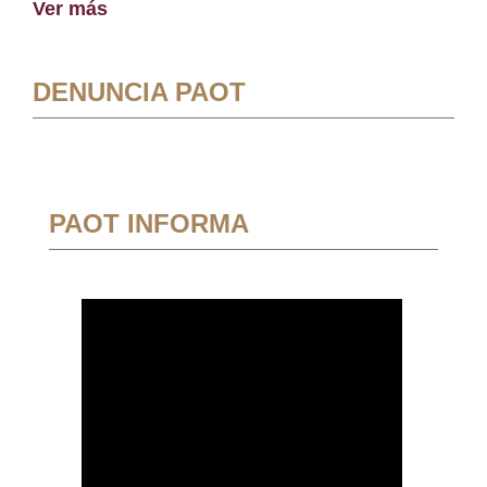
Ver más
DENUNCIA PAOT
PAOT INFORMA