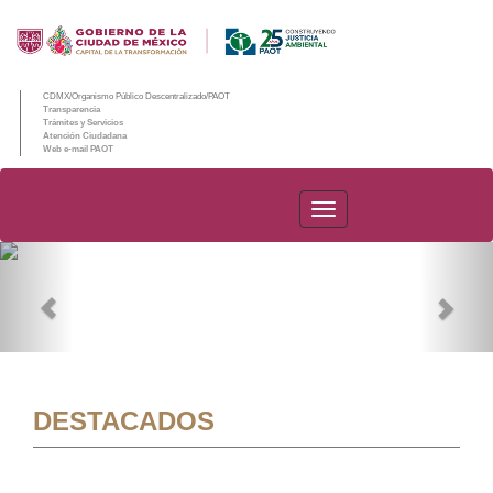
CDMX/Organismo Público Descentralizado/PAOT
Transparencia
Trámites y Servicios
Atención Ciudadana
Web e-mail PAOT
PAOT
Previous
Nex
DESTACADOS