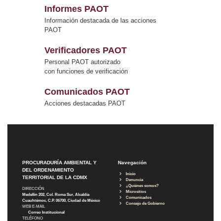
Informes PAOT
Información destacada de las acciones
PAOT
Verificadores PAOT
Personal PAOT autorizado
con funciones de verificación
Comunicados PAOT
Acciones destacadas PAOT
PROCURADURÍA AMBIENTAL Y
Navegación
DEL ORDENAMIENTO
Inicio
TERRITORIAL DE LA CDMX
Denuncia
¿Quiénes somos?
DIRECCIÓN
Micrositios
Medellín 202, Col. Roma Sur, Alcaldía
Comunicados
Cuauhtémoc, C.P. 06700, Ciudad de México
Consejo de Gobierno
WEB E-MAIL
Correo Institucional
TELÉFONO