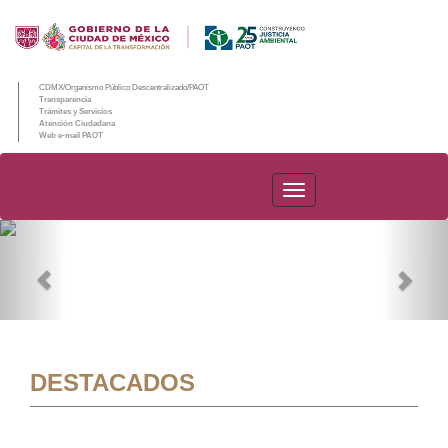
CDMX/Organismo Público Descentralizado/PAOT
Transparencia
Trámites y Servicios
Atención Ciudadana
Web e-mail PAOT
PAOT
Previous
Nex
DESTACADOS