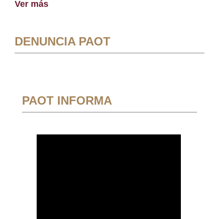
Ver más
DENUNCIA PAOT
PAOT INFORMA