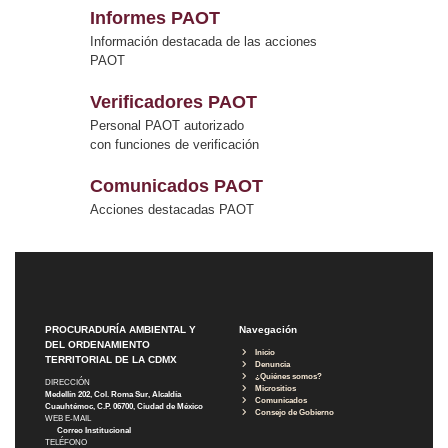
Informes PAOT
Información destacada de las acciones
PAOT
Verificadores PAOT
Personal PAOT autorizado
con funciones de verificación
Comunicados PAOT
Acciones destacadas PAOT
PROCURADURÍA AMBIENTAL Y
Navegación
DEL ORDENAMIENTO
Inicio
TERRITORIAL DE LA CDMX
Denuncia
¿Quiénes somos?
DIRECCIÓN
Micrositios
Medellín 202, Col. Roma Sur, Alcaldía
Comunicados
Cuauhtémoc, C.P. 06700, Ciudad de México
Consejo de Gobierno
WEB E-MAIL
Correo Institucional
TELÉFONO