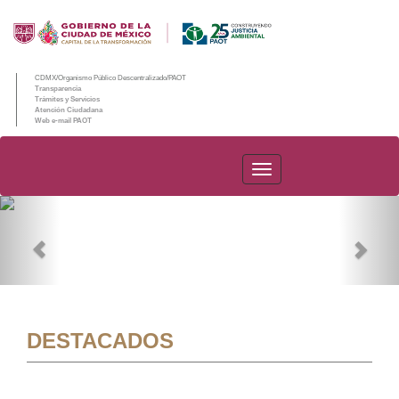
CDMX/Organismo Público Descentralizado/PAOT
Transparencia
Trámites y Servicios
Atención Ciudadana
Web e-mail PAOT
PAOT
Previous
Nex
DESTACADOS