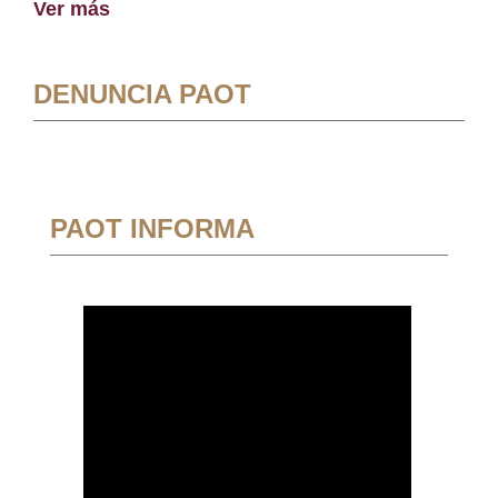
Ver más
DENUNCIA PAOT
PAOT INFORMA