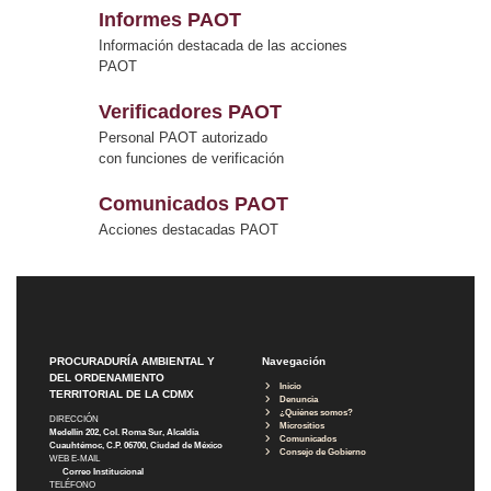
Informes PAOT
Información destacada de las acciones
PAOT
Verificadores PAOT
Personal PAOT autorizado
con funciones de verificación
Comunicados PAOT
Acciones destacadas PAOT
PROCURADURÍA AMBIENTAL Y
Navegación
DEL ORDENAMIENTO
Inicio
TERRITORIAL DE LA CDMX
Denuncia
¿Quiénes somos?
DIRECCIÓN
Micrositios
Medellín 202, Col. Roma Sur, Alcaldía
Comunicados
Cuauhtémoc, C.P. 06700, Ciudad de México
Consejo de Gobierno
WEB E-MAIL
Correo Institucional
TELÉFONO