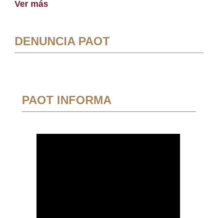
Ver más
DENUNCIA PAOT
PAOT INFORMA