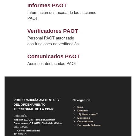
Informes PAOT
Información destacada de las acciones
PAOT
Verificadores PAOT
Personal PAOT autorizado
con funciones de verificación
Comunicados PAOT
Acciones destacadas PAOT
PROCURADURÍA AMBIENTAL Y
Navegación
DEL ORDENAMIENTO
Inicio
TERRITORIAL DE LA CDMX
Denuncia
¿Quiénes somos?
DIRECCIÓN
Micrositios
Medellín 202, Col. Roma Sur, Alcaldía
Comunicados
Cuauhtémoc, C.P. 06700, Ciudad de México
Consejo de Gobierno
WEB E-MAIL
Correo Institucional
TELÉFONO