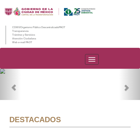
CDMX/Organismo Público Descentralizado/PAOT
Transparencia
Trámites y Servicios
Atención Ciudadana
Web e-mail PAOT
PAOT
Previous
Nex
DESTACADOS