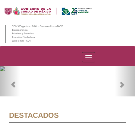
CDMX/Organismo Público Descentralizado/PAOT
Transparencia
Trámites y Servicios
Atención Ciudadana
Web e-mail PAOT
PAOT
Previous
Nex
DESTACADOS