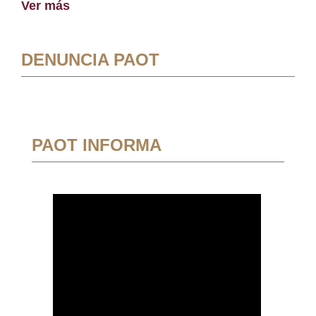
Ver más
DENUNCIA PAOT
PAOT INFORMA