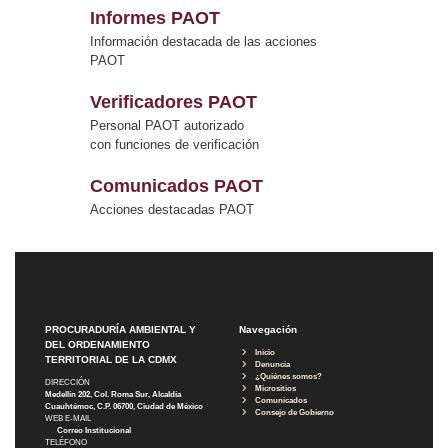
Informes PAOT
Información destacada de las acciones
PAOT
Verificadores PAOT
Personal PAOT autorizado
con funciones de verificación
Comunicados PAOT
Acciones destacadas PAOT
PROCURADURÍA AMBIENTAL Y
Navegación
DEL ORDENAMIENTO
Inicio
TERRITORIAL DE LA CDMX
Denuncia
¿Quiénes somos?
DIRECCIÓN
Micrositios
Medellín 202, Col. Roma Sur, Alcaldía
Comunicados
Cuauhtémoc, C.P. 06700, Ciudad de México
Consejo de Gobierno
WEB E-MAIL
Correo Institucional
TELÉFONO