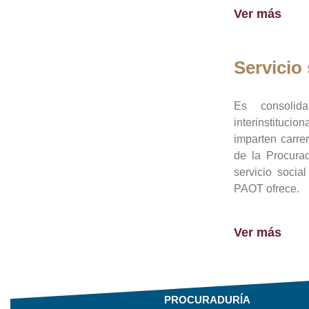
Ver más
Servicio 
Es consolid
interinstituci
imparten carre
de la Procura
servicio socia
PAOT ofrece.
Ver más
PROCURADURÍA