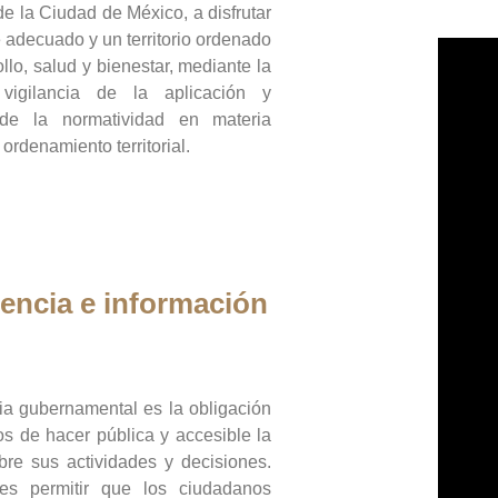
de la Ciudad de México, a disfrutar
 adecuado y un territorio ordenado
llo, salud y bienestar, mediante la
vigilancia de la aplicación y
 de la normatividad en materia
 ordenamiento territorial.
encia e información
ia gubernamental es la obligación
os de hacer pública y accesible la
bre sus actividades y decisiones.
es permitir que los ciudadanos