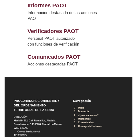
Informes PAOT
Información destacada de las acciones
PAOT
Verificadores PAOT
Personal PAOT autorizado
con funciones de verificación
Comunicados PAOT
Acciones destacadas PAOT
PROCURADURÍA AMBIENTAL Y
Navegación
DEL ORDENAMIENTO
Inicio
TERRITORIAL DE LA CDMX
Denuncia
¿Quiénes somos?
DIRECCIÓN
Micrositios
Medellín 202, Col. Roma Sur, Alcaldía
Comunicados
Cuauhtémoc, C.P. 06700, Ciudad de México
Consejo de Gobierno
WEB E-MAIL
Correo Institucional
TELÉFONO