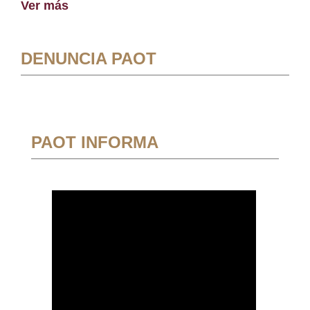
Ver más
DENUNCIA PAOT
PAOT INFORMA