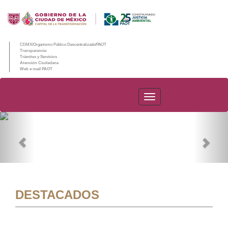
CDMX/Organismo Público Descentralizado/PAOT
Transparencia
Trámites y Servicios
Atención Ciudadana
Web e-mail PAOT
PAOT
Previous
Nex
DESTACADOS