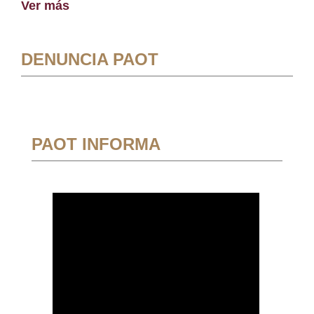
Ver más
DENUNCIA PAOT
PAOT INFORMA