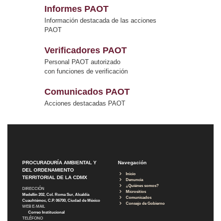
Informes PAOT
Información destacada de las acciones
PAOT
Verificadores PAOT
Personal PAOT autorizado
con funciones de verificación
Comunicados PAOT
Acciones destacadas PAOT
PROCURADURÍA AMBIENTAL Y
Navegación
DEL ORDENAMIENTO
Inicio
TERRITORIAL DE LA CDMX
Denuncia
¿Quiénes somos?
DIRECCIÓN
Micrositios
Medellín 202, Col. Roma Sur, Alcaldía
Comunicados
Cuauhtémoc, C.P. 06700, Ciudad de México
Consejo de Gobierno
WEB E-MAIL
Correo Institucional
TELÉFONO