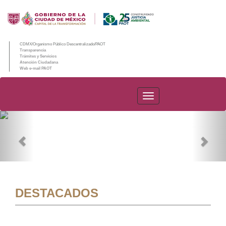
CDMX/Organismo Público Descentralizado/PAOT
Transparencia
Trámites y Servicios
Atención Ciudadana
Web e-mail PAOT
PAOT
Previous
Nex
DESTACADOS