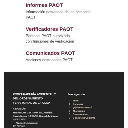
Informes PAOT
Información destacada de las acciones
PAOT
Verificadores PAOT
Personal PAOT autorizado
con funciones de verificación
Comunicados PAOT
Acciones destacadas PAOT
PROCURADURÍA AMBIENTAL Y
Navegación
DEL ORDENAMIENTO
Inicio
TERRITORIAL DE LA CDMX
Denuncia
¿Quiénes somos?
DIRECCIÓN
Micrositios
Medellín 202, Col. Roma Sur, Alcaldía
Comunicados
Cuauhtémoc, C.P. 06700, Ciudad de México
Consejo de Gobierno
WEB E-MAIL
Correo Institucional
TELÉFONO