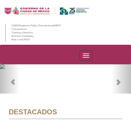
CDMX/Organismo Público Descentralizado/PAOT
Transparencia
Trámites y Servicios
Atención Ciudadana
Web e-mail PAOT
PAOT
Previous
Nex
DESTACADOS