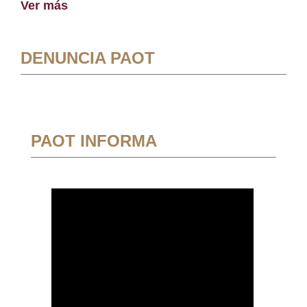
Ver más
DENUNCIA PAOT
PAOT INFORMA