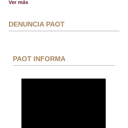
Ver más
DENUNCIA PAOT
PAOT INFORMA