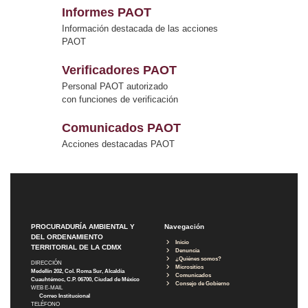
Informes PAOT
Información destacada de las acciones
PAOT
Verificadores PAOT
Personal PAOT autorizado
con funciones de verificación
Comunicados PAOT
Acciones destacadas PAOT
PROCURADURÍA AMBIENTAL Y
Navegación
DEL ORDENAMIENTO
Inicio
TERRITORIAL DE LA CDMX
Denuncia
¿Quiénes somos?
DIRECCIÓN
Micrositios
Medellín 202, Col. Roma Sur, Alcaldía
Comunicados
Cuauhtémoc, C.P. 06700, Ciudad de México
Consejo de Gobierno
WEB E-MAIL
Correo Institucional
TELÉFONO