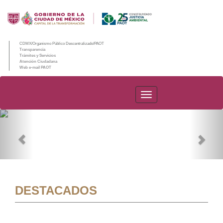
CDMX/Organismo Público Descentralizado/PAOT
Transparencia
Trámites y Servicios
Atención Ciudadana
Web e-mail PAOT
PAOT
Previous
Nex
DESTACADOS