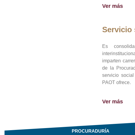
Ver más
Servicio 
Es consolid
interinstituci
imparten carre
de la Procura
servicio socia
PAOT ofrece.
Ver más
PROCURADURÍA