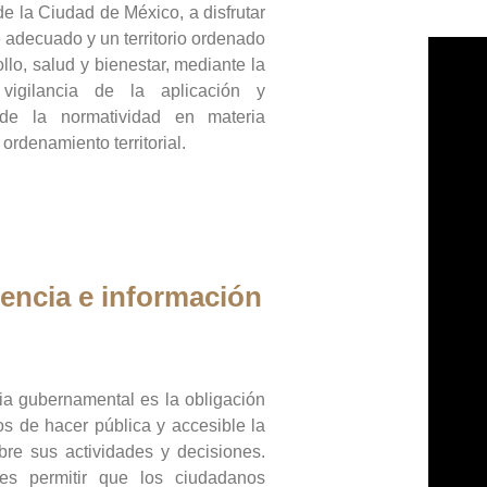
de la Ciudad de México, a disfrutar
 adecuado y un territorio ordenado
llo, salud y bienestar, mediante la
vigilancia de la aplicación y
 de la normatividad en materia
 ordenamiento territorial.
encia e información
ia gubernamental es la obligación
os de hacer pública y accesible la
bre sus actividades y decisiones.
es permitir que los ciudadanos