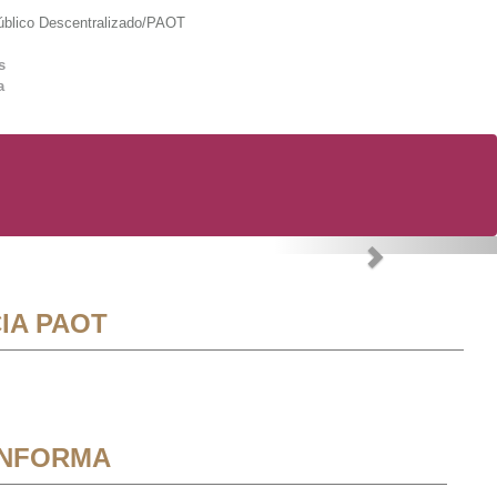
lico Descentralizado/PAOT
s
a
Next
IA PAOT
INFORMA