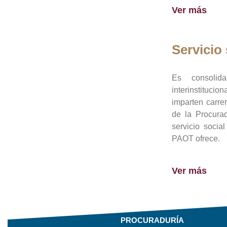
Ver más
Servicio 
Es consolid
interinstituci
imparten carre
de la Procura
servicio socia
PAOT ofrece.
Ver más
PROCURADURÍA