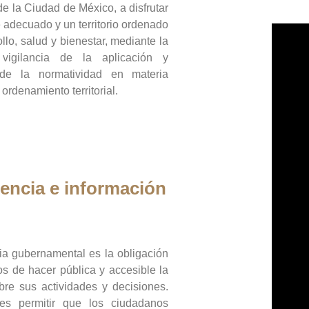
de la Ciudad de México, a disfrutar
 adecuado y un territorio ordenado
llo, salud y bienestar, mediante la
vigilancia de la aplicación y
 de la normatividad en materia
 ordenamiento territorial.
encia e información
ia gubernamental es la obligación
os de hacer pública y accesible la
bre sus actividades y decisiones.
es permitir que los ciudadanos