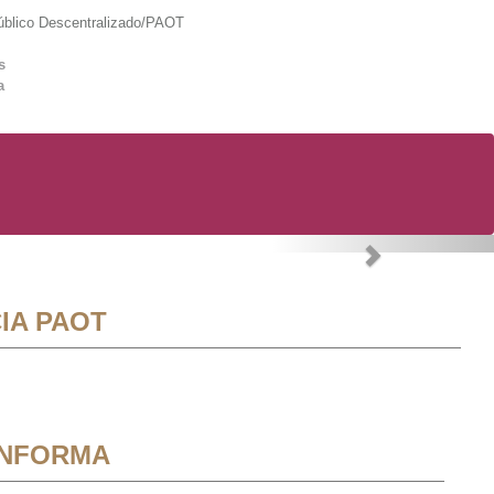
lico Descentralizado/PAOT
s
a
Next
IA PAOT
INFORMA