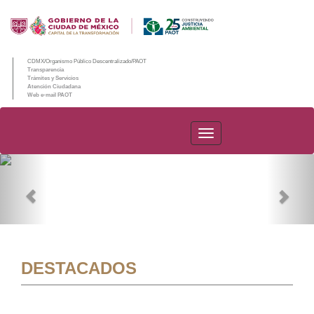
CDMX/Organismo Público Descentralizado/PAOT
Transparencia
Trámites y Servicios
Atención Ciudadana
Web e-mail PAOT
PAOT
Previous
Nex
DESTACADOS