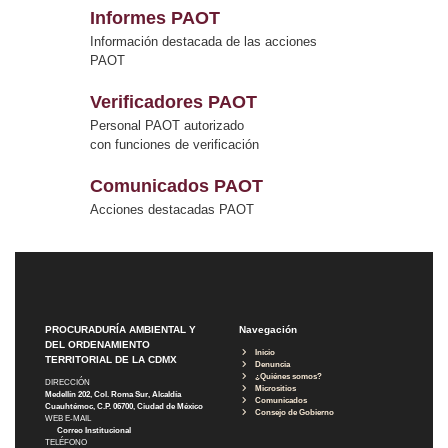
Informes PAOT
Información destacada de las acciones
PAOT
Verificadores PAOT
Personal PAOT autorizado
con funciones de verificación
Comunicados PAOT
Acciones destacadas PAOT
PROCURADURÍA AMBIENTAL Y
Navegación
DEL ORDENAMIENTO
Inicio
TERRITORIAL DE LA CDMX
Denuncia
¿Quiénes somos?
DIRECCIÓN
Micrositios
Medellín 202, Col. Roma Sur, Alcaldía
Comunicados
Cuauhtémoc, C.P. 06700, Ciudad de México
Consejo de Gobierno
WEB E-MAIL
Correo Institucional
TELÉFONO