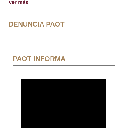
Ver más
DENUNCIA PAOT
PAOT INFORMA